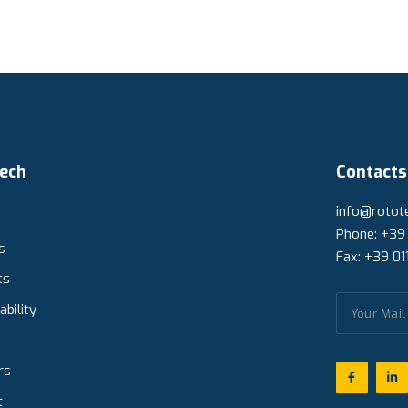
ech
Contacts
info@rotote
Phone: +39
s
Fax: +39 01
ts
ability
rs
t