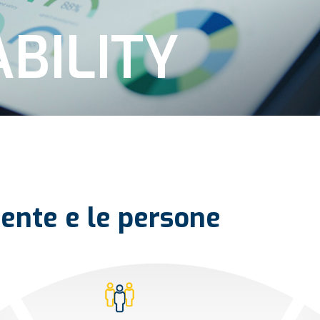
BILITY
iente
e
le
persone