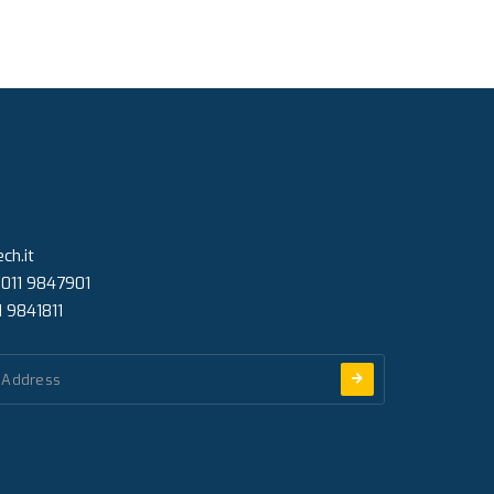
ch.it
 011 9847901
1 9841811