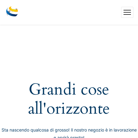
Grandi cose
all'orizzonte
Sta nascendo qualcosa di grosso! Il nostro negozio è in lavorazione
e aprirà presto!