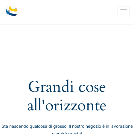
Grandi cose
all'orizzonte
Sta nascendo qualcosa di grosso! Il nostro negozio è in lavorazione
e aprirà presto!